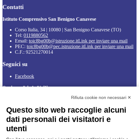
Contatti
Istituto Comprensivo San Benigno Canavese
Corso Italia, 34 | 10080 | San Benigno Canavese (TO)
Tel:
0119880562
Email:
toic8bg00b@istruzione.it
Link per inviare una mail
PEC:
toic8bg00b@pec.istruzione.it
Link per inviare una mail
C.F.: 92521270014
Seguici su
Facebook
Sezione Link Utili
Rifiuta cookie non necessari ✕
Cookie policy
Note legali
Questo sito web raccoglie alcuni
Informativa Privacy
Ufficio Relazioni con il Pubblico
dati personali dei visitatori e
Dichiarazione di accessibilità
utenti
Obiettivi di accessibilità
Whistleblowing