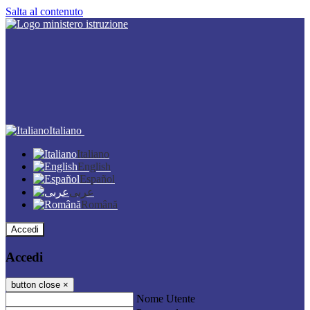
Salta al contenuto
Italiano
Italiano
English
Español
عربى
Română
Accedi
Accedi
button close
×
Nome Utente