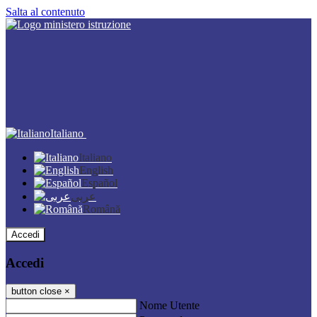
Salta al contenuto
Italiano
Italiano
English
Español
عربى
Română
Accedi
Accedi
button close
×
Nome Utente