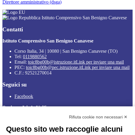
Direttore amministrativo (dsga)
Istituto Comprensivo San Benigno Canavese
Contatti
Istituto Comprensivo San Benigno Canavese
Corso Italia, 34 | 10080 | San Benigno Canavese (TO)
Tel:
0119880562
Email:
toic8bg00b@istruzione.it
Link per inviare una mail
PEC:
toic8bg00b@pec.istruzione.it
Link per inviare una mail
C.F.: 92521270014
Seguici su
Facebook
Sezione Link Utili
Rifiuta cookie non necessari ✕
Cookie policy
Note legali
Questo sito web raccoglie alcuni
Informativa Privacy