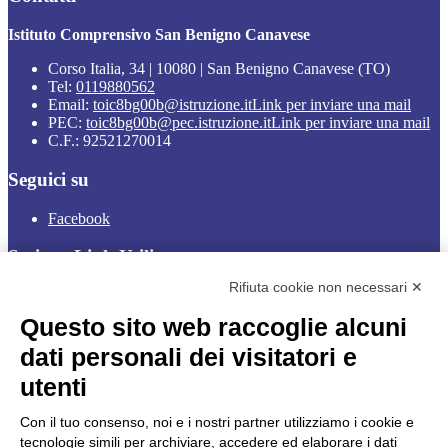
Istituto Comprensivo San Benigno Canavese
Corso Italia, 34 | 10080 | San Benigno Canavese (TO)
Tel:
0119880562
Email:
toic8bg00b@istruzione.it
Link per inviare una mail
PEC:
toic8bg00b@pec.istruzione.it
Link per inviare una mail
C.F.: 92521270014
Seguici su
Facebook
Sezione Link Utili
Rifiuta cookie non necessari ✕
Cookie policy
Note legali
Questo sito web raccoglie alcuni
Informativa Privacy
Ufficio Relazioni con il Pubblico
dati personali dei visitatori e
Dichiarazione di accessibilità
utenti
Obiettivi di accessibilità
Whistleblowing
Gestione consensi cookie
Con il tuo consenso, noi e i nostri partner utilizziamo i cookie e
Amministrazione trasparente
tecnologie simili per archiviare, accedere ed elaborare i dati