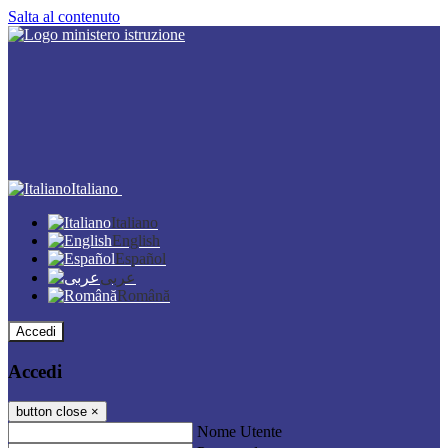
Salta al contenuto
Italiano
Italiano
English
Español
عربى
Română
Accedi
Accedi
button close
×
Nome Utente