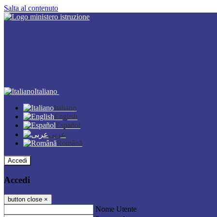
Salta al contenuto
Italiano
Italiano
English
Español
عربى
Română
Accedi
Accedi
button close
×
Nome Utente