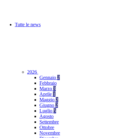
Tutte le news
2026
Gennaio
2
Febbraio
Marzo
3
Aprile
1
Maggio
2
Giugno
2
Luglio
5
Agosto
Settembre
Ottobre
Novembre