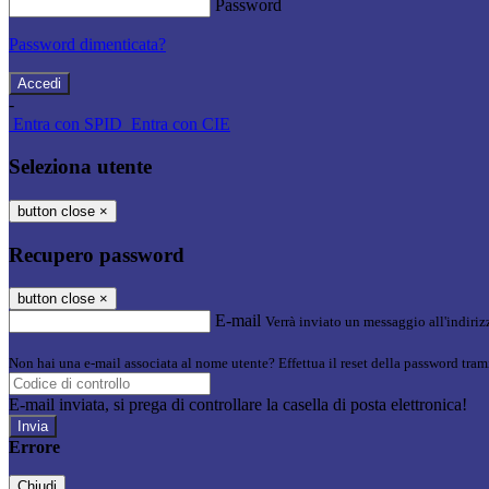
Password
Password dimenticata?
-
Entra con SPID
Entra con CIE
Seleziona utente
button close
×
Recupero password
button close
×
E-mail
Verrà inviato un messaggio all'indirizz
Non hai una e-mail associata al nome utente? Effettua il reset della password tram
E-mail inviata, si prega di controllare la casella di posta elettronica!
Errore
Chiudi