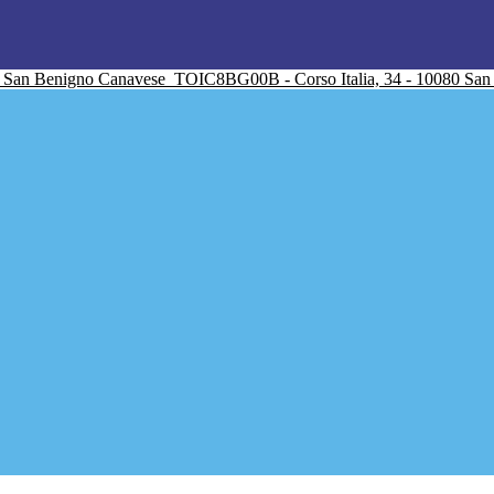
San Benigno Canavese
TOIC8BG00B - Corso Italia, 34 - 10080 Sa