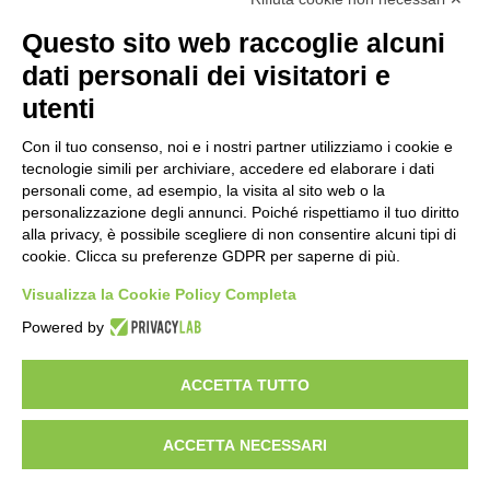
Cookie policy
Note legali
Questo sito web raccoglie alcuni
Informativa Privacy
Ufficio Relazioni con il Pubblico
dati personali dei visitatori e
Dichiarazione di accessibilità
utenti
Obiettivi di accessibilità
Whistleblowing
Gestione consensi cookie
Con il tuo consenso, noi e i nostri partner utilizziamo i cookie e
Amministrazione trasparente
tecnologie simili per archiviare, accedere ed elaborare i dati
personali come, ad esempio, la visita al sito web o la
Pagina visualizzata
1725
volte
personalizzazione degli annunci. Poiché rispettiamo il tuo diritto
alla privacy, è possibile scegliere di non consentire alcuni tipi di
Sezione Copyright
cookie. Clicca su preferenze GDPR per saperne di più.
Visualizza la Cookie Policy Completa
Copyright 2026 | Engineered and powered by Gruppo Spaggiari
Parma S.p.A. | Divisione Publishing & New Social Media
Powered by
Disclaimer trattamento dati personali
ACCETTA TUTTO
ACCETTA NECESSARI