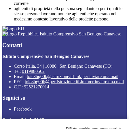
corrente
agli enti di proprietà della persona segnalante o per i quali le
stesse persone lavorano nonché agli enti che operano nel
medesimo contesto lavorativo delle predette persone.
Istituto Comprensivo San Benigno Canavese
Contatti
Istituto Comprensivo San Benigno Canavese
Corso Italia, 34 | 10080 | San Benigno Canavese (TO)
Tel:
0119880562
Email:
toic8bg00b@istruzione.it
Link per inviare una mail
PEC:
toic8bg00b@pec.istruzione.it
Link per inviare una mail
C.F.: 92521270014
Seguici su
Facebook
Sezione Link Utili
Rifiuta cookie non necessari ✕