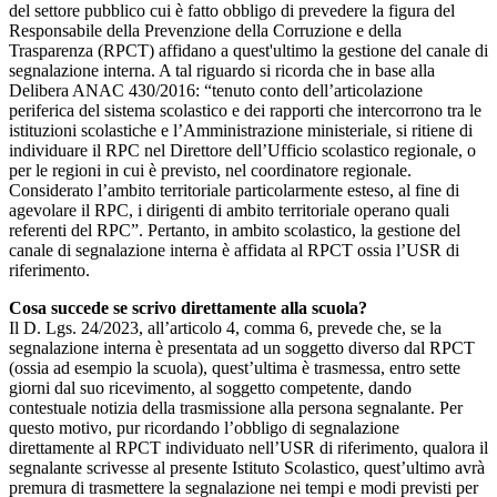
del settore pubblico cui è fatto obbligo di prevedere la figura del
Responsabile della Prevenzione della Corruzione e della
Trasparenza (RPCT) affidano a quest'ultimo la gestione del canale di
segnalazione interna. A tal riguardo si ricorda che in base alla
Delibera ANAC 430/2016: “tenuto conto dell’articolazione
periferica del sistema scolastico e dei rapporti che intercorrono tra le
istituzioni scolastiche e l’Amministrazione ministeriale, si ritiene di
individuare il RPC nel Direttore dell’Ufficio scolastico regionale, o
per le regioni in cui è previsto, nel coordinatore regionale.
Considerato l’ambito territoriale particolarmente esteso, al fine di
agevolare il RPC, i dirigenti di ambito territoriale operano quali
referenti del RPC”. Pertanto, in ambito scolastico, la gestione del
canale di segnalazione interna è affidata al RPCT ossia l’USR di
riferimento.
Cosa succede se scrivo direttamente alla scuola?
Il D. Lgs. 24/2023, all’articolo 4, comma 6, prevede che, se la
segnalazione interna è presentata ad un soggetto diverso dal RPCT
(ossia ad esempio la scuola), quest’ultima è trasmessa, entro sette
giorni dal suo ricevimento, al soggetto competente, dando
contestuale notizia della trasmissione alla persona segnalante. Per
questo motivo, pur ricordando l’obbligo di segnalazione
direttamente al RPCT individuato nell’USR di riferimento, qualora il
segnalante scrivesse al presente Istituto Scolastico, quest’ultimo avrà
premura di trasmettere la segnalazione nei tempi e modi previsti per