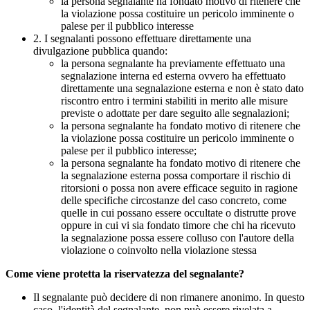
la persona segnalante ha fondato motivo di ritenere che
la violazione possa costituire un pericolo imminente o
palese per il pubblico interesse
2. I segnalanti possono effettuare direttamente una
divulgazione pubblica quando:
la persona segnalante ha previamente effettuato una
segnalazione interna ed esterna ovvero ha effettuato
direttamente una segnalazione esterna e non è stato dato
riscontro entro i termini stabiliti in merito alle misure
previste o adottate per dare seguito alle segnalazioni;
la persona segnalante ha fondato motivo di ritenere che
la violazione possa costituire un pericolo imminente o
palese per il pubblico interesse;
la persona segnalante ha fondato motivo di ritenere che
la segnalazione esterna possa comportare il rischio di
ritorsioni o possa non avere efficace seguito in ragione
delle specifiche circostanze del caso concreto, come
quelle in cui possano essere occultate o distrutte prove
oppure in cui vi sia fondato timore che chi ha ricevuto
la segnalazione possa essere colluso con l'autore della
violazione o coinvolto nella violazione stessa
Come viene protetta la riservatezza del segnalante?
Il segnalante può decidere di non rimanere anonimo. In questo
caso, l'identità del segnalante, non può essere rivelata a