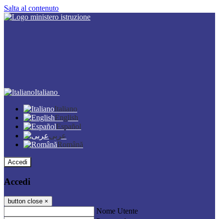
Salta al contenuto
Italiano
Italiano
English
Español
عربى
Română
Accedi
Accedi
button close
×
Nome Utente