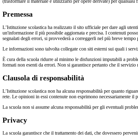
(trasformare il materiale e utilizzarlo per opere derivate) per qualsiasi
Premessa
L’Istituzione scolastica ha realizzato il sito ufficiale per dare agli ut
un'informazione il più possibile aggiornata e precisa. I contenuti poss
segnalati degli errori, si provvederà a correggerli nel più breve tempo 
Le informazioni sono talvolta collegate con siti esterni sui quali i serv
È cura della scuola ridurre al minimo le disfunzioni imputabili a problemi
formati non esenti da errori. Non si garantisce pertanto che il servizio
Clausola di responsabilità
L’Istituzione scolastica non ha alcuna responsabilità per quanto riguarda
rete. Le opinioni in essi contenute non esprimono necessariamente il pu
La scuola non si assume alcuna responsabilità per gli eventuali problemi 
Privacy
La scuola garantisce che il trattamento dei dati, che dovessero pervenir