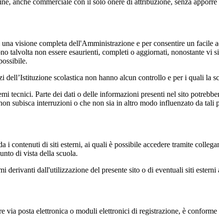
 fine, anche commerciale con il solo onere di attribuzione, senza apporre 
enti una visione completa dell'Amministrazione e per consentire un facile ac
ono talvolta non essere esaurienti, completi o aggiornati, nonostante vi
possibile.
izi dell’Istituzione scolastica non hanno alcun controllo e per i quali la
 tecnici. Parte dei dati o delle informazioni presenti nel sito potrebbero 
 non subisca interruzioni o che non sia in altro modo influenzato da tali 
 i contenuti di siti esterni, ai quali è possibile accedere tramite collegam
nto di vista della scuola.
derivanti dall'utilizzazione del presente sito o di eventuali siti esterni 
e via posta elettronica o moduli elettronici di registrazione, è conforme