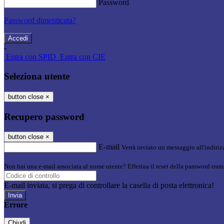
Password
Password dimenticata?
-
Entra con SPID
Entra con CIE
Seleziona utente
button close
×
Recupero password
button close
×
E-mail
Verrà inviato un messaggio all'indirizz
Non hai una e-mail associata al nome utente? Effettua il reset della password tram
E-mail inviata, si prega di controllare la casella di posta elettronica!
Errore
Chiudi