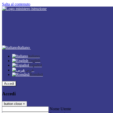
Salta al contenuto
Italiano
Italiano
English
Español
عربى
Română
Accedi
Accedi
button close
×
Nome Utente