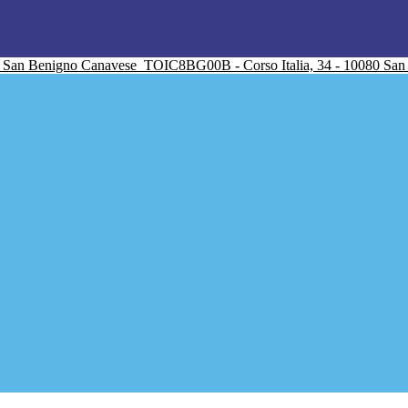
San Benigno Canavese
TOIC8BG00B - Corso Italia, 34 - 10080 Sa