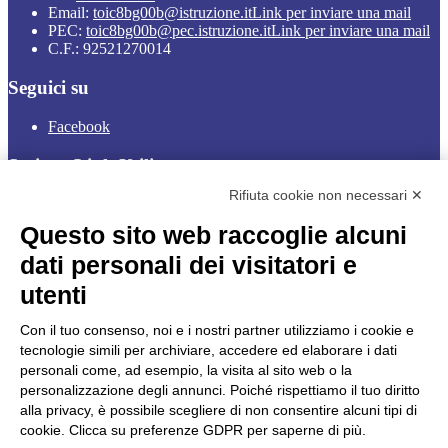
Email:
toic8bg00b@istruzione.it
Link per inviare una mail
PEC:
toic8bg00b@pec.istruzione.it
Link per inviare una mail
C.F.: 92521270014
Seguici su
Facebook
Sezione Link Utili
Rifiuta cookie non necessari ✕
Cookie policy
Note legali
Questo sito web raccoglie alcuni
Informativa Privacy
Ufficio Relazioni con il Pubblico
dati personali dei visitatori e
Dichiarazione di accessibilità
utenti
Obiettivi di accessibilità
Whistleblowing
Gestione consensi cookie
Con il tuo consenso, noi e i nostri partner utilizziamo i cookie e
Amministrazione trasparente
tecnologie simili per archiviare, accedere ed elaborare i dati
personali come, ad esempio, la visita al sito web o la
Pagina visualizzata
149690
volte
personalizzazione degli annunci. Poiché rispettiamo il tuo diritto
alla privacy, è possibile scegliere di non consentire alcuni tipi di
Sezione Copyright
cookie. Clicca su preferenze GDPR per saperne di più.