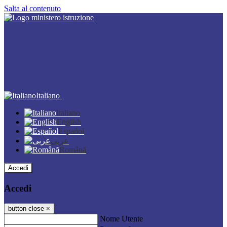
Salta al contenuto
Italiano
Italiano
English
Español
عربى
Română
Accedi
Accedi
button close
×
Nome Utente