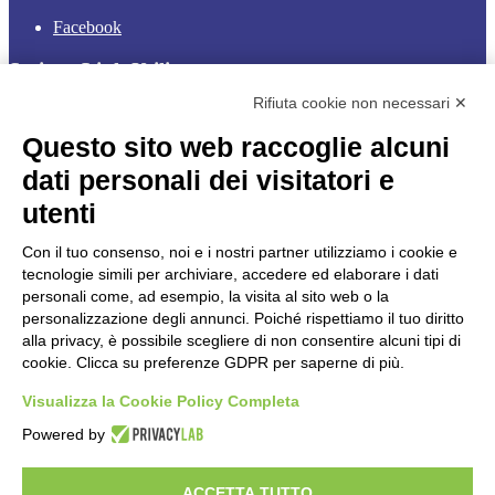
Facebook
Sezione Link Utili
Rifiuta cookie non necessari ✕
Cookie policy
Note legali
Questo sito web raccoglie alcuni
Informativa Privacy
Ufficio Relazioni con il Pubblico
dati personali dei visitatori e
Dichiarazione di accessibilità
utenti
Obiettivi di accessibilità
Whistleblowing
Gestione consensi cookie
Con il tuo consenso, noi e i nostri partner utilizziamo i cookie e
Amministrazione trasparente
tecnologie simili per archiviare, accedere ed elaborare i dati
personali come, ad esempio, la visita al sito web o la
Pagina visualizzata
149623
volte
personalizzazione degli annunci. Poiché rispettiamo il tuo diritto
alla privacy, è possibile scegliere di non consentire alcuni tipi di
Sezione Copyright
cookie. Clicca su preferenze GDPR per saperne di più.
Visualizza la Cookie Policy Completa
Copyright 2026 | Engineered and powered by Gruppo Spaggiari
Powered by
Parma S.p.A. | Divisione Publishing & New Social Media
Disclaimer trattamento dati personali
ACCETTA TUTTO