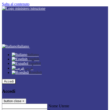
Salta al contenuto
Italiano
Italiano
English
Español
عربى
Română
Accedi
Accedi
button close
×
Nome Utente