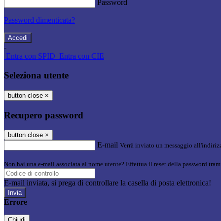
Password
Password dimenticata?
-
Entra con SPID
Entra con CIE
Seleziona utente
button close
×
Recupero password
button close
×
E-mail
Verrà inviato un messaggio all'indirizz
Non hai una e-mail associata al nome utente? Effettua il reset della password tram
E-mail inviata, si prega di controllare la casella di posta elettronica!
Errore
Chiudi