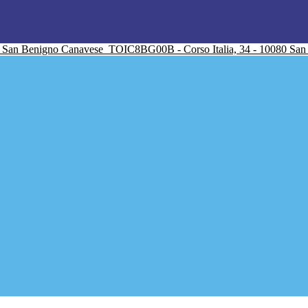
San Benigno Canavese
TOIC8BG00B - Corso Italia, 34 - 10080 Sa