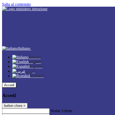
Salta al contenuto
Italiano
Italiano
English
Español
عربى
Română
Accedi
Accedi
button close
×
Nome Utente