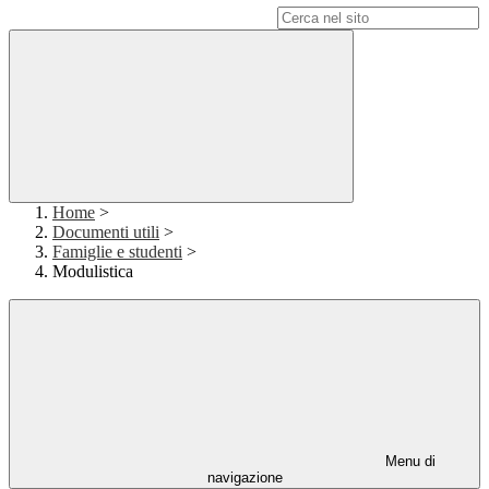
Campo di ricerca per le pagine del sito
Home
>
Documenti utili
>
Famiglie e studenti
>
Modulistica
Menu di
navigazione