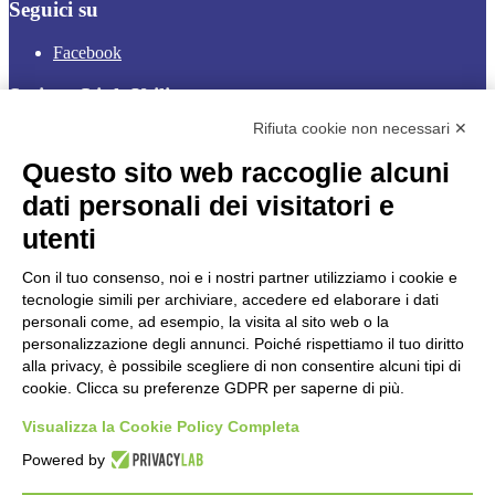
Seguici su
Facebook
Sezione Link Utili
Rifiuta cookie non necessari ✕
Cookie policy
Note legali
Questo sito web raccoglie alcuni
Informativa Privacy
Ufficio Relazioni con il Pubblico
dati personali dei visitatori e
Dichiarazione di accessibilità
utenti
Obiettivi di accessibilità
Whistleblowing
Gestione consensi cookie
Con il tuo consenso, noi e i nostri partner utilizziamo i cookie e
Amministrazione trasparente
tecnologie simili per archiviare, accedere ed elaborare i dati
personali come, ad esempio, la visita al sito web o la
Pagina visualizzata
2891
volte
personalizzazione degli annunci. Poiché rispettiamo il tuo diritto
alla privacy, è possibile scegliere di non consentire alcuni tipi di
Sezione Copyright
cookie. Clicca su preferenze GDPR per saperne di più.
Visualizza la Cookie Policy Completa
Copyright 2026 | Engineered and powered by Gruppo Spaggiari
Parma S.p.A. | Divisione Publishing & New Social Media
Powered by
Disclaimer trattamento dati personali