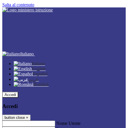
Salta al contenuto
Italiano
Italiano
English
Español
عربى
Română
Accedi
Accedi
button close
×
Nome Utente