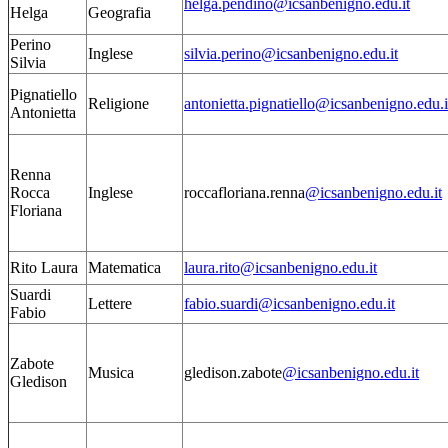
helga.pendino@icsanbenigno.edu.it
Helga
Geografia
Perino
Inglese
silvia.perino@icsanbenigno.edu.it
Silvia
Pignatiello
Religione
antonietta.pignatiello@icsanbenigno.edu.i
Antonietta
Renna
Rocca
Inglese
roccafloriana.renna
@icsanbenigno.edu.it
Floriana
Rito Laura
Matematica
laura.rito@icsanbenigno.edu.it
Suardi
Lettere
fabio.suardi@icsanbenigno.edu.it
Fabio
Zabote
Musica
gledison.zabote
@icsanbenigno.edu.it
Gledison