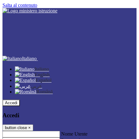
Salta al contenuto
Italiano
Italiano
English
Español
عربى
Română
Accedi
Accedi
button close
×
Nome Utente