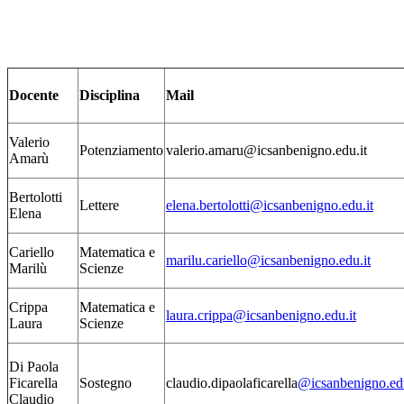
Docente
Disciplina
Mail
Valerio
Potenziamento
valerio.amaru@icsanbenigno.edu.it
Amarù
Bertolotti
Lettere
elena.bertolotti@icsanbenigno.edu.it
Elena
Cariello
Matematica e
marilu.cariello@icsanbenigno.edu.it
Marilù
Scienze
Crippa
Matematica e
laura.crippa@icsanbenigno.edu.it
Laura
Scienze
Di Paola
Ficarella
Sostegno
claudio.dipaolaficarella
@icsanbenigno.edu
Claudio