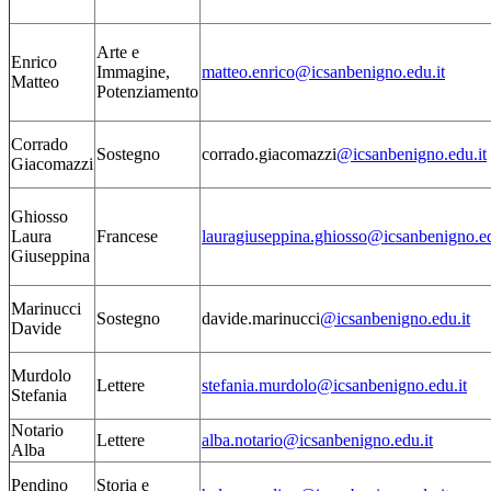
Arte e
Enrico
Immagine,
matteo.enrico@icsanbenigno.edu.it
Matteo
Potenziamento
Corrado
Sostegno
corrado.giacomazzi
@icsanbenigno.edu.it
Giacomazzi
Ghiosso
Laura
Francese
lauragiuseppina.ghiosso@icsanbenigno.ed
Giuseppina
Marinucci
Sostegno
davide.marinucci
@icsanbenigno.edu.it
Davide
Murdolo
Lettere
stefania.murdolo@icsanbenigno.edu.it
Stefania
Notario
Lettere
alba.notario@icsanbenigno.edu.it
Alba
Pendino
Storia e