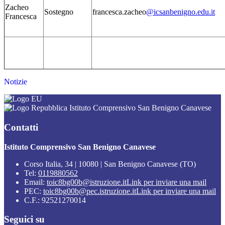
Zacheo
Sostegno
francesca.zacheo
@icsanbenigno.edu.it
Francesca
Notizie
Istituto Comprensivo San Benigno Canavese
Contatti
Istituto Comprensivo San Benigno Canavese
Corso Italia, 34 | 10080 | San Benigno Canavese (TO)
Tel:
0119880562
Email:
toic8bg00b@istruzione.it
Link per inviare una mail
PEC:
toic8bg00b@pec.istruzione.it
Link per inviare una mail
C.F.: 92521270014
Seguici su