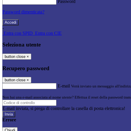
Password
Password dimenticata?
-
Entra con SPID
Entra con CIE
Seleziona utente
button close
×
Recupero password
button close
×
E-mail
Verrà inviato un messaggio all'indirizz
Non hai una e-mail associata al nome utente? Effettua il reset della password tram
E-mail inviata, si prega di controllare la casella di posta elettronica!
Errore
Chiudi