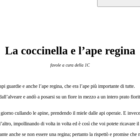
La coccinella e l’ape regina
favole a cura della 1C
api guardie e anche l’ape regina, che era l’ape più importante di tutte.
dall’alveare e andò a posarsi su un fiore in mezzo a un intero prato fior
l giorno cullando le apine, prendendo il miele dalle api operaie. E invec
ltro, impollinando di volta in volta ed è così che voi potete ricavare il 
tante anche se non essere una regina; pertanto la rispettò e promise ch