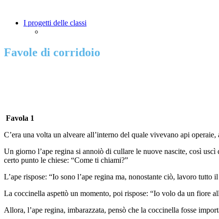
I progetti delle classi
Favole di corridoio
Favola 1
C’era una volta un alveare all’interno del quale vivevano api operaie, 
Un giorno l’ape regina si annoiò di cullare le nuove nascite, così uscì 
certo punto le chiese: “Come ti chiami?”
L’ape rispose: “Io sono l’ape regina ma, nonostante ciò, lavoro tutto i
La coccinella aspettò un momento, poi rispose: “Io volo da un fiore all’a
Allora, l’ape regina, imbarazzata, pensò che la coccinella fosse impor