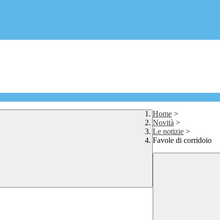
Home
>
Novità
>
Le notizie
>
Favole di corridoio