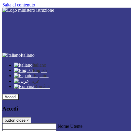
Salta al contenuto
Italiano
Italiano
English
Español
عربى
Română
Accedi
Accedi
button close
×
Nome Utente