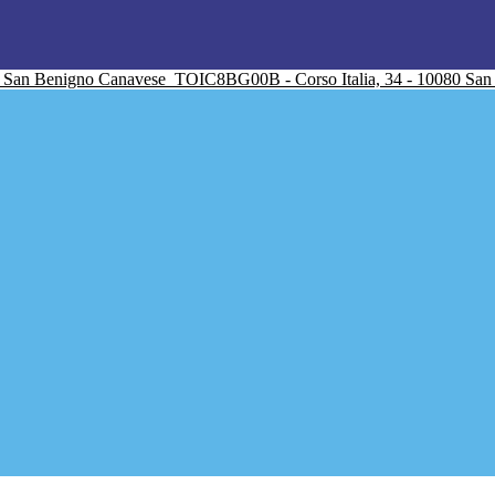
San Benigno Canavese
TOIC8BG00B - Corso Italia, 34 - 10080 Sa