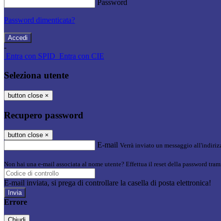
Password
Password dimenticata?
-
Entra con SPID
Entra con CIE
Seleziona utente
button close
×
Recupero password
button close
×
E-mail
Verrà inviato un messaggio all'indirizz
Non hai una e-mail associata al nome utente? Effettua il reset della password tram
E-mail inviata, si prega di controllare la casella di posta elettronica!
Errore
Chiudi