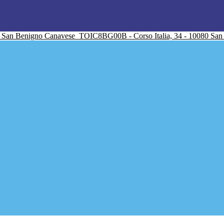
San Benigno Canavese
TOIC8BG00B - Corso Italia, 34 - 10080 Sa