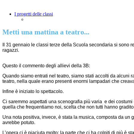
I progetti delle classi
Metti una mattina a teatro...
Il 31 gennaio le classi terze della Scuola secondaria si sono r
ragazzi.
Questo il commento degli allievi della 3B:
Quando siamo entrati nel teatro, siamo stati accolti da alcuni r
teatro, nella quale erano presenti enormi lampadari che creav
Infine è iniziato lo spettacolo.
Ci saremmo aspettati una scenografia più varia e dei costumi 
quella che frequentiamo noi, scelta che non tutti hanno gradito
Una nota positiva, invece, è stata la musica, composta da un gr
avrebbe potuto.
L’opera ci è piaciuta molto: la parte che ci ha colpiti di più è st