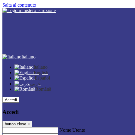
Salta al contenuto
Italiano
Italiano
English
Español
عربى
Română
Accedi
Accedi
button close
×
Nome Utente