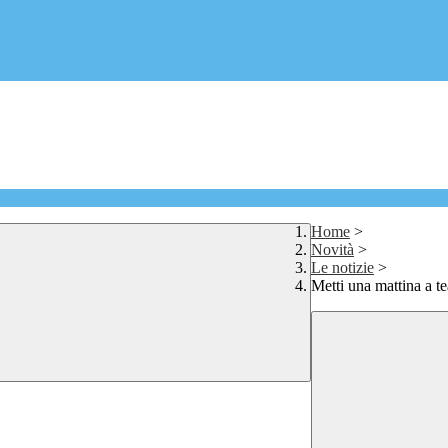
Home
>
Novità
>
Le notizie
>
Metti una mattina a tea