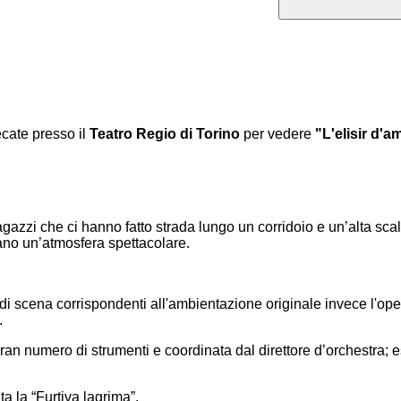
ecate presso il
Teatro Regio di Torino
per vedere
"L'elisir d'
agazzi che ci hanno fatto strada
lungo un corridoio e un’alta scal
ano un’atmosfera spettacolare.
di scena corrispondenti all'ambientazione originale invece l'o
.
an numero di strumenti e coordinata dal direttore d’orchestra; e
ata la “Furtiva lagrima”.