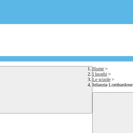
Home
>
I luoghi
>
Le scuole
>
Infanzia Lombardone