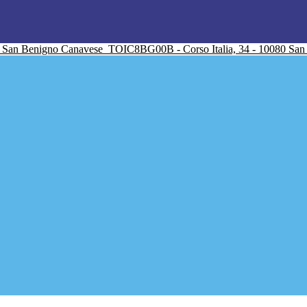
San Benigno Canavese
TOIC8BG00B - Corso Italia, 34 - 10080 Sa