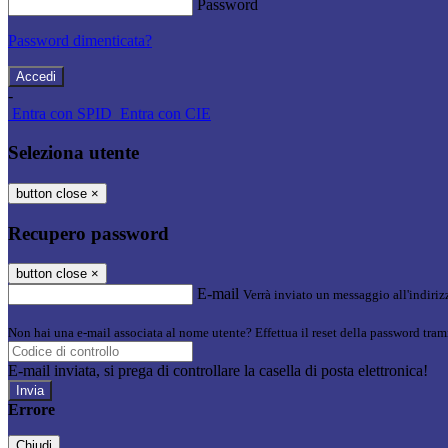
Password
Password dimenticata?
-
Entra con SPID
Entra con CIE
Seleziona utente
button close
×
Recupero password
button close
×
E-mail
Verrà inviato un messaggio all'indirizz
Non hai una e-mail associata al nome utente? Effettua il reset della password tram
E-mail inviata, si prega di controllare la casella di posta elettronica!
Errore
Chiudi