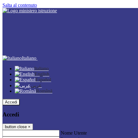
Salta al contenuto
Italiano
Italiano
English
Español
عربى
Română
Accedi
Accedi
button close
×
Nome Utente