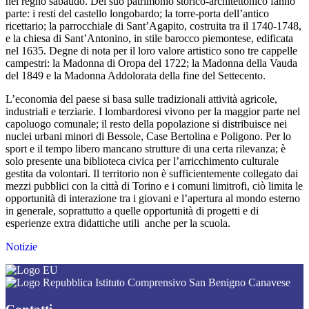
nel regno sabaudo. Del suo patrimonio storico-architettonico fanno
parte: i resti del castello longobardo; la torre-porta dell’antico
ricettario; la parrocchiale di Sant’Agapito, costruita tra il 1740-1748,
e la chiesa di Sant’Antonino, in stile barocco piemontese, edificata
nel 1635. Degne di nota per il loro valore artistico sono tre cappelle
campestri: la Madonna di Oropa del 1722; la Madonna della Vauda
del 1849 e la Madonna Addolorata della fine del Settecento.
L’economia del paese si basa sulle tradizionali attività agricole,
industriali e terziarie. I lombardoresi vivono per la maggior parte nel
capoluogo comunale; il resto della popolazione si distribuisce nei
nuclei urbani minori di Bessole, Case Bertolina e Poligono. Per lo
sport e il tempo libero mancano strutture di una certa rilevanza; è
solo presente una biblioteca civica per l’arricchimento culturale
gestita da volontari. Il territorio non è sufficientemente collegato dai
mezzi pubblici con la città di Torino e i comuni limitrofi, ciò limita le
opportunità di interazione tra i giovani e l’apertura al mondo esterno
in generale, soprattutto a quelle opportunità di progetti e di
esperienze extra didattiche utili anche per la scuola.
Notizie
Istituto Comprensivo San Benigno Canavese