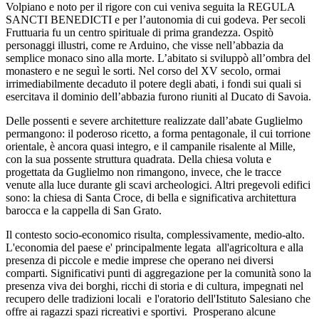
Volpiano e noto per il rigore con cui veniva seguita la REGULA
SANCTI BENEDICTI e per l’autonomia di cui godeva. Per secoli
Fruttuaria fu un centro spirituale di prima grandezza. Ospitò
personaggi illustri, come re Arduino, che visse nell’abbazia da
semplice monaco sino alla morte. L’abitato si sviluppò all’ombra del
monastero e ne seguì le sorti. Nel corso del XV secolo, ormai
irrimediabilmente decaduto il potere degli abati, i fondi sui quali si
esercitava il dominio dell’abbazia furono riuniti al Ducato di Savoia.
Delle possenti e severe architetture realizzate dall’abate Guglielmo
permangono: il poderoso ricetto, a forma pentagonale, il cui torrione
orientale, è ancora quasi integro, e il campanile risalente al Mille,
con la sua possente struttura quadrata. Della chiesa voluta e
progettata da Guglielmo non rimangono, invece, che le tracce
venute alla luce durante gli scavi archeologici. Altri pregevoli edifici
sono: la chiesa di Santa Croce, di bella e significativa architettura
barocca e la cappella di San Grato.
Il contesto socio-economico risulta, complessivamente, medio-alto.
L'economia del paese e' principalmente legata all'agricoltura e alla
presenza di piccole e medie imprese che operano nei diversi
comparti. Significativi punti di aggregazione per la comunità sono la
presenza viva dei borghi, ricchi di storia e di cultura, impegnati nel
recupero delle tradizioni locali e l'oratorio dell'Istituto Salesiano che
offre ai ragazzi spazi ricreativi e sportivi. Prosperano alcune