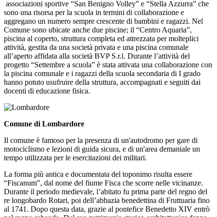
associazioni sportive “San Benigno Volley” e “Stella Azzurra” che
sono una risorsa per la scuola in termini di collaborazione e
aggregano un numero sempre crescente di bambini e ragazzi. Nel
Comune sono ubicate anche due piscine; il “Centro Aquaria”,
piscina al coperto, struttura completa ed attrezzata per molteplici
attività, gestita da una società privata e una piscina comunale
all’aperto affidata alla società BVP S.r.l. Durante l’attività del
progetto “Settembre a scuola” è stata attivata una collaborazione con
la piscina comunale e i ragazzi della scuola secondaria di I grado
hanno potuto usufruire della struttura, accompagnati e seguiti dai
docenti di educazione fisica.
Comune di Lombardore
Il comune è famoso per la presenza di un'autodromo per gare di
motociclismo e lezioni di guida sicura, e di un'area demaniale un
tempo utilizzata per le esercitazioni dei militari.
La forma più antica e documentata del toponimo risulta essere
“Fiscanum”, dal nome del fiume Fisca che scorre nelle vicinanze.
Durante il periodo medievale, l’abitato fu prima parte del regno del
re longobardo Rotari, poi dell’abbazia benedettina di Fruttuaria fino
al 1741. Dopo questa data, grazie al pontefice Benedetto XIV entrò