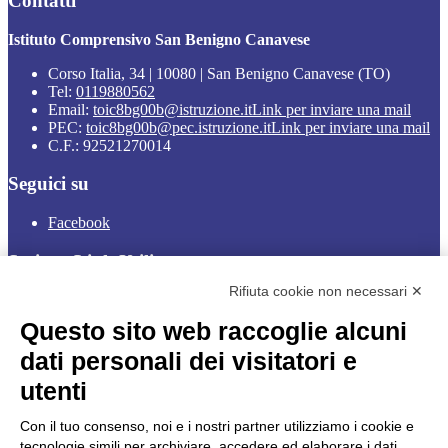
Contatti
Istituto Comprensivo San Benigno Canavese
Corso Italia, 34 | 10080 | San Benigno Canavese (TO)
Tel:
0119880562
Email:
toic8bg00b@istruzione.it
Link per inviare una mail
PEC:
toic8bg00b@pec.istruzione.it
Link per inviare una mail
C.F.: 92521270014
Seguici su
Facebook
Sezione Link Utili
Rifiuta cookie non necessari ✕
Cookie policy
Note legali
Questo sito web raccoglie alcuni
Informativa Privacy
Ufficio Relazioni con il Pubblico
dati personali dei visitatori e
Dichiarazione di accessibilità
utenti
Obiettivi di accessibilità
Whistleblowing
Gestione consensi cookie
Con il tuo consenso, noi e i nostri partner utilizziamo i cookie e
Amministrazione trasparente
tecnologie simili per archiviare, accedere ed elaborare i dati