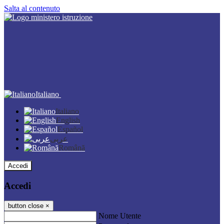
Salta al contenuto
Italiano
Italiano
English
Español
عربى
Română
Accedi
Accedi
button close
×
Nome Utente