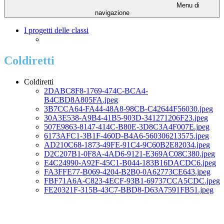
Menu di
navigazione
I progetti delle classi
Coldiretti
Coldiretti
2DABC8F8-1769-474C-BCA4-
B4CBD8A805FA.jpeg
3B7CCA64-FA44-48A8-98CB-C42644F56030.jpeg
30A3E538-A9B4-41B5-903D-341271206F23.jpeg
507E9863-8147-414C-B80E-3D8C3A4F007E.jpeg
6173AFC1-3B1F-460D-B4A6-560306213575.jpeg
AD210C68-1873-49FE-91C4-9C60B2E82034.jpeg
D2C207B1-0F8A-4AD6-9121-E369AC08C380.jpeg
E4C24990-A92F-45C1-B044-183B16DACDC6.jpeg
FA3FFE77-B069-4204-B2B0-0A62773CE643.jpeg
FBF71A6A-C823-4ECF-93B1-69737CCA5CDC.jpeg
FE20321F-315B-43C7-BBD8-D63A7591FB51.jpeg