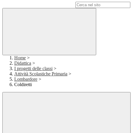
Campo di ricerca per le pagine del sito
Home
>
Didattica
>
I progetti delle classi
>
Attività Scolastiche Primaria
>
Lombardore
>
Coldiretti