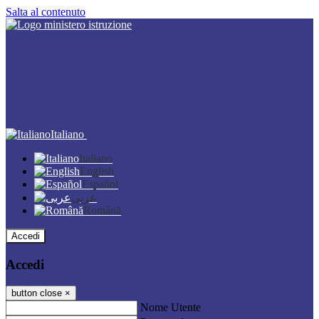
Salta al contenuto
Italiano
Italiano
English
Español
عربى
Română
Accedi
Accedi
button close
×
Nome Utente