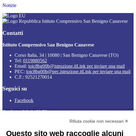
Notizie
Istituto Comprensivo San Benigno Canavese
Contatti
Istituto Comprensivo San Benigno Canavese
Corso Italia, 34 | 10080 | San Benigno Canavese (TO)
Tel:
0119880562
Email:
toic8bg00b@istruzione.it
Link per inviare una mail
PEC:
toic8bg00b@pec.istruzione.it
Link per inviare una mail
C.F.: 92521270014
Seguici su
Facebook
Sezione Link Utili
Rifiuta cookie non necessari ✕
Cookie policy
Note legali
Questo sito web raccoglie alcuni
Informativa Privacy