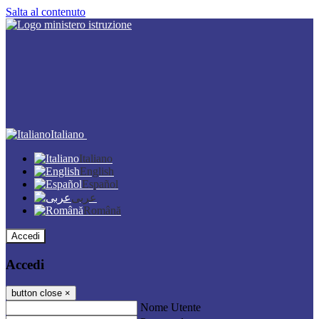
Salta al contenuto
Italiano
Italiano
English
Español
عربى
Română
Accedi
Accedi
button close
×
Nome Utente