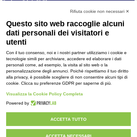
Sezione Link Utili
Rifiuta cookie non necessari ✕
Cookie policy
Note legali
Questo sito web raccoglie alcuni
Informativa Privacy
Ufficio Relazioni con il Pubblico
dati personali dei visitatori e
Dichiarazione di accessibilità
utenti
Obiettivi di accessibilità
Whistleblowing
Gestione consensi cookie
Con il tuo consenso, noi e i nostri partner utilizziamo i cookie e
Amministrazione trasparente
tecnologie simili per archiviare, accedere ed elaborare i dati
personali come, ad esempio, la visita al sito web o la
Pagina visualizzata
1537
volte
personalizzazione degli annunci. Poiché rispettiamo il tuo diritto
alla privacy, è possibile scegliere di non consentire alcuni tipi di
Sezione Copyright
cookie. Clicca su preferenze GDPR per saperne di più.
Visualizza la Cookie Policy Completa
Copyright 2026 | Engineered and powered by Gruppo Spaggiari
Powered by
Parma S.p.A. | Divisione Publishing & New Social Media
Disclaimer trattamento dati personali
ACCETTA TUTTO
ACCETTA NECESSARI