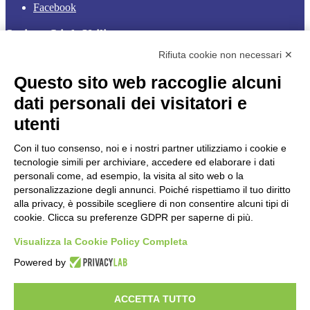
Facebook
Sezione Link Utili
Rifiuta cookie non necessari ✕
Cookie policy
Note legali
Questo sito web raccoglie alcuni
Informativa Privacy
Ufficio Relazioni con il Pubblico
dati personali dei visitatori e
Dichiarazione di accessibilità
utenti
Obiettivi di accessibilità
Whistleblowing
Gestione consensi cookie
Con il tuo consenso, noi e i nostri partner utilizziamo i cookie e
Amministrazione trasparente
tecnologie simili per archiviare, accedere ed elaborare i dati
personali come, ad esempio, la visita al sito web o la
Pagina visualizzata
860
volte
personalizzazione degli annunci. Poiché rispettiamo il tuo diritto
alla privacy, è possibile scegliere di non consentire alcuni tipi di
Sezione Copyright
cookie. Clicca su preferenze GDPR per saperne di più.
Visualizza la Cookie Policy Completa
Copyright 2026 | Engineered and powered by Gruppo Spaggiari
Parma S.p.A. | Divisione Publishing & New Social Media
Powered by
Disclaimer trattamento dati personali
ACCETTA TUTTO