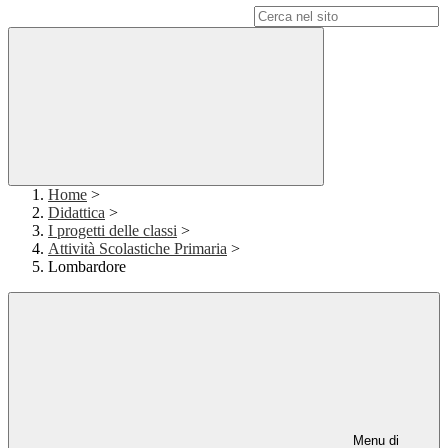
Campo di ricerca per le pagine del sito
Home
>
Didattica
>
I progetti delle classi
>
Attività Scolastiche Primaria
>
Lombardore
Menu di