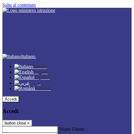
Salta al contenuto
Italiano
Italiano
English
Español
عربى
Română
Accedi
Accedi
button close
×
Nome Utente