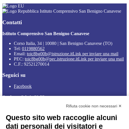
Istituto Comprensivo San Benigno Canavese
Contatti
Istituto Comprensivo San Benigno Canavese
Corso Italia, 34 | 10080 | San Benigno Canavese (TO)
Tel:
0119880562
Email:
toic8bg00b@istruzione.it
Link per inviare una mail
PEC:
toic8bg00b@pec.istruzione.it
Link per inviare una mail
C.F.: 92521270014
Seguici su
Facebook
Sezione Link Utili
Rifiuta cookie non necessari ✕
Cookie policy
Note legali
Questo sito web raccoglie alcuni
Informativa Privacy
Ufficio Relazioni con il Pubblico
dati personali dei visitatori e