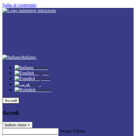
Salta al contenuto
Italiano
Italiano
English
Español
عربى
Română
Accedi
Accedi
button close
×
Nome Utente