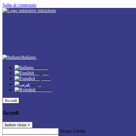
Salta al contenuto
Italiano
Italiano
English
Español
عربى
Română
Accedi
Accedi
button close
×
Nome Utente