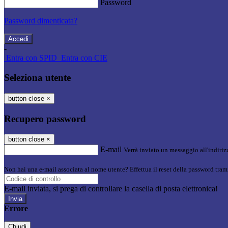
Password
Password dimenticata?
-
Entra con SPID
Entra con CIE
Seleziona utente
button close
×
Recupero password
button close
×
E-mail
Verrà inviato un messaggio all'indirizz
Non hai una e-mail associata al nome utente? Effettua il reset della password tram
E-mail inviata, si prega di controllare la casella di posta elettronica!
Errore
Chiudi