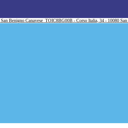
San Benigno Canavese
TOIC8BG00B - Corso Italia, 34 - 10080 Sa