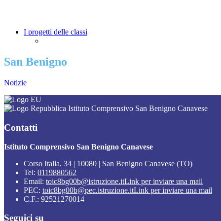
I progetti delle classi
San Benigno
Notizie
Istituto Comprensivo San Benigno Canavese
Contatti
Istituto Comprensivo San Benigno Canavese
Corso Italia, 34 | 10080 | San Benigno Canavese (TO)
Tel:
0119880562
Email:
toic8bg00b@istruzione.it
Link per inviare una mail
PEC:
toic8bg00b@pec.istruzione.it
Link per inviare una mail
C.F.: 92521270014
Seguici su