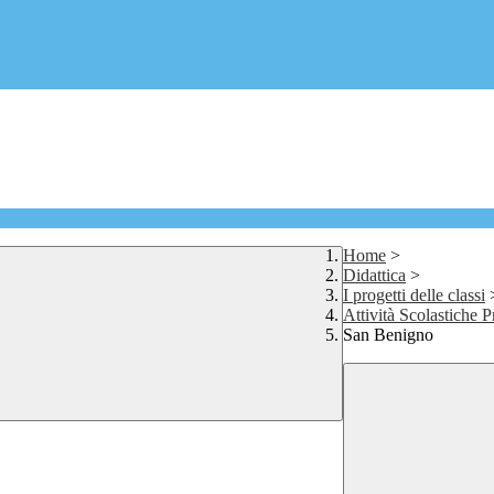
Home
>
Didattica
>
I progetti delle classi
Attività Scolastiche P
San Benigno