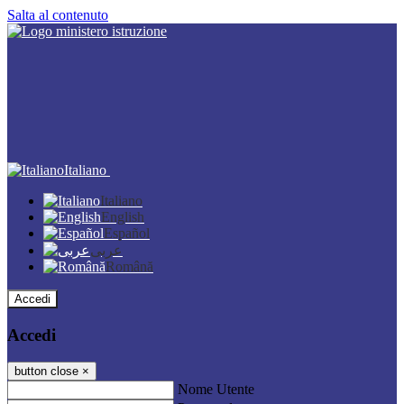
Salta al contenuto
Italiano
Italiano
English
Español
عربى
Română
Accedi
Accedi
button close
×
Nome Utente