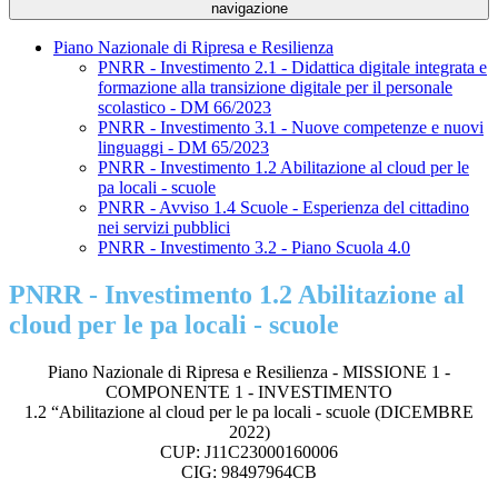
navigazione
Piano Nazionale di Ripresa e Resilienza
PNRR - Investimento 2.1 - Didattica digitale integrata e
formazione alla transizione digitale per il personale
scolastico - DM 66/2023
PNRR - Investimento 3.1 - Nuove competenze e nuovi
linguaggi - DM 65/2023
PNRR - Investimento 1.2 Abilitazione al cloud per le
pa locali - scuole
PNRR - Avviso 1.4 Scuole - Esperienza del cittadino
nei servizi pubblici
PNRR - Investimento 3.2 - Piano Scuola 4.0
PNRR - Investimento 1.2 Abilitazione al
cloud per le pa locali - scuole
Piano Nazionale di Ripresa e Resilienza - MISSIONE 1 -
COMPONENTE 1 - INVESTIMENTO
1.2 “Abilitazione al cloud per le pa locali - scuole (DICEMBRE
2022)
CUP: J11C23000160006
CIG: 98497964CB