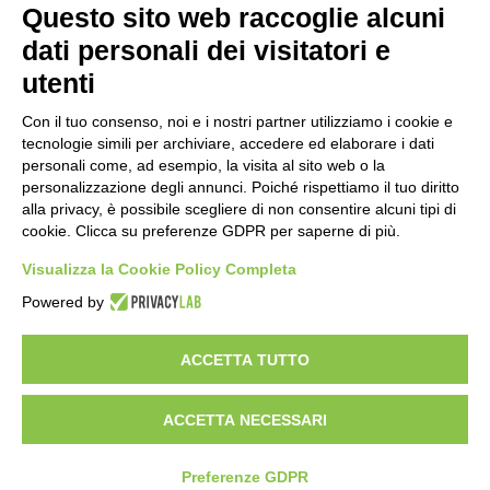
Note legali
Questo sito web raccoglie alcuni
Informativa Privacy
Ufficio Relazioni con il Pubblico
dati personali dei visitatori e
Dichiarazione di accessibilità
utenti
Obiettivi di accessibilità
Whistleblowing
Gestione consensi cookie
Con il tuo consenso, noi e i nostri partner utilizziamo i cookie e
Amministrazione trasparente
tecnologie simili per archiviare, accedere ed elaborare i dati
personali come, ad esempio, la visita al sito web o la
Pagina visualizzata
1112
volte
personalizzazione degli annunci. Poiché rispettiamo il tuo diritto
alla privacy, è possibile scegliere di non consentire alcuni tipi di
Sezione Copyright
cookie. Clicca su preferenze GDPR per saperne di più.
Visualizza la Cookie Policy Completa
Copyright 2026 | Engineered and powered by Gruppo Spaggiari
Parma S.p.A. | Divisione Publishing & New Social Media
Powered by
Disclaimer trattamento dati personali
ACCETTA TUTTO
ACCETTA NECESSARI
Preferenze GDPR