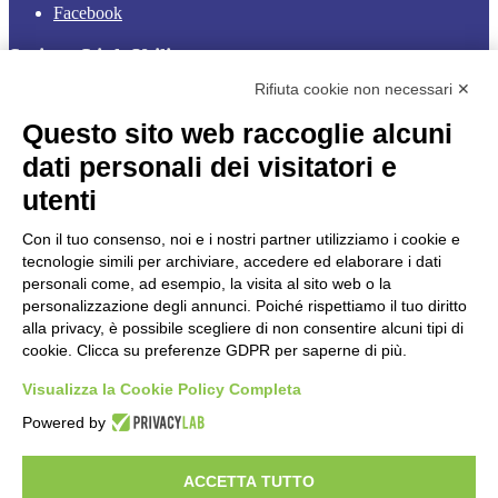
Facebook
Sezione Link Utili
Rifiuta cookie non necessari ✕
Cookie policy
Note legali
Questo sito web raccoglie alcuni
Informativa Privacy
Ufficio Relazioni con il Pubblico
dati personali dei visitatori e
Dichiarazione di accessibilità
utenti
Obiettivi di accessibilità
Whistleblowing
Gestione consensi cookie
Con il tuo consenso, noi e i nostri partner utilizziamo i cookie e
Amministrazione trasparente
tecnologie simili per archiviare, accedere ed elaborare i dati
personali come, ad esempio, la visita al sito web o la
Pagina visualizzata
808
volte
personalizzazione degli annunci. Poiché rispettiamo il tuo diritto
alla privacy, è possibile scegliere di non consentire alcuni tipi di
Sezione Copyright
cookie. Clicca su preferenze GDPR per saperne di più.
Visualizza la Cookie Policy Completa
Copyright 2026 | Engineered and powered by Gruppo Spaggiari
Parma S.p.A. | Divisione Publishing & New Social Media
Powered by
Disclaimer trattamento dati personali
ACCETTA TUTTO