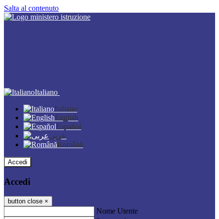
Salta al contenuto
Italiano
Italiano
English
Español
عربى
Română
Accedi
Accedi
button close
×
Nome Utente