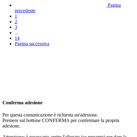
Pagina
precedente
1
2
3
...
14
Pagina successiva
Conferma adesione
Per questa comunicazione è richiesta un'adesione.
Premere sul bottone CONFERMA per confermare la propria
adesione.
Attenzione: è necessario aprire l'allegato (se presente) per dare la