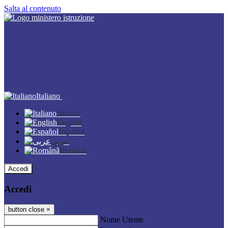
Salta al contenuto
Italiano
Italiano
English
Español
عربى
Română
Accedi
Accedi
button close
×
Nome Utente