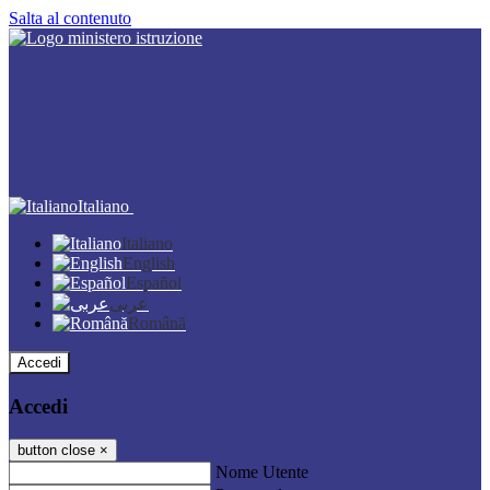
Salta al contenuto
Italiano
Italiano
English
Español
عربى
Română
Accedi
Accedi
button close
×
Nome Utente