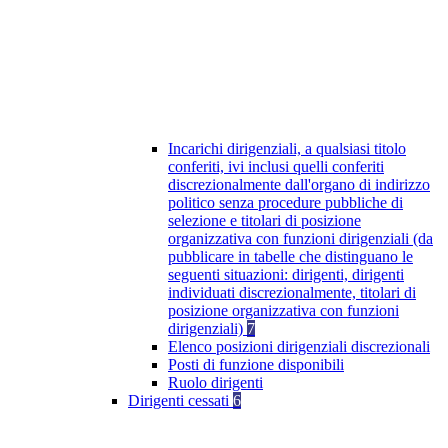
Incarichi dirigenziali, a qualsiasi titolo
conferiti, ivi inclusi quelli conferiti
discrezionalmente dall'organo di indirizzo
politico senza procedure pubbliche di
selezione e titolari di posizione
organizzativa con funzioni dirigenziali (da
pubblicare in tabelle che distinguano le
seguenti situazioni: dirigenti, dirigenti
individuati discrezionalmente, titolari di
posizione organizzativa con funzioni
dirigenziali)
7
Elenco posizioni dirigenziali discrezionali
Posti di funzione disponibili
Ruolo dirigenti
Dirigenti cessati
6