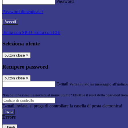
Password
Password dimenticata?
-
Entra con SPID
Entra con CIE
Seleziona utente
button close
×
Recupero password
button close
×
E-mail
Verrà inviato un messaggio all'indirizz
Non hai una e-mail associata al nome utente? Effettua il reset della password tram
E-mail inviata, si prega di controllare la casella di posta elettronica!
Errore
Chiudi