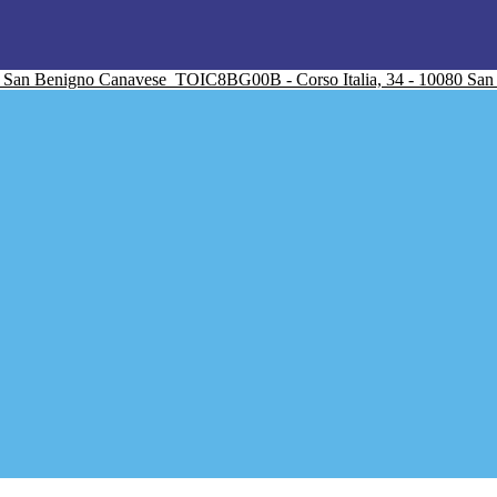
San Benigno Canavese
TOIC8BG00B - Corso Italia, 34 - 10080 Sa