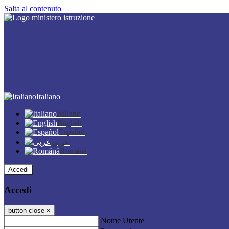
Salta al contenuto
Italiano
Italiano
English
Español
عربى
Română
Accedi
Accedi
button close
×
Nome Utente