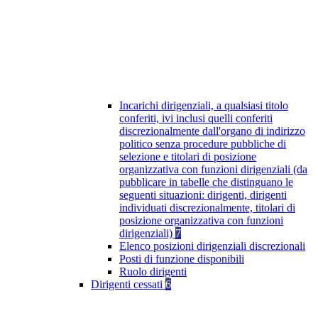
Incarichi dirigenziali, a qualsiasi titolo
conferiti, ivi inclusi quelli conferiti
discrezionalmente dall'organo di indirizzo
politico senza procedure pubbliche di
selezione e titolari di posizione
organizzativa con funzioni dirigenziali (da
pubblicare in tabelle che distinguano le
seguenti situazioni: dirigenti, dirigenti
individuati discrezionalmente, titolari di
posizione organizzativa con funzioni
dirigenziali)
7
Elenco posizioni dirigenziali discrezionali
Posti di funzione disponibili
Ruolo dirigenti
Dirigenti cessati
6