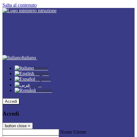
Salta al contenuto
Italiano
Italiano
English
Español
عربى
Română
Accedi
Accedi
button close
×
Nome Utente