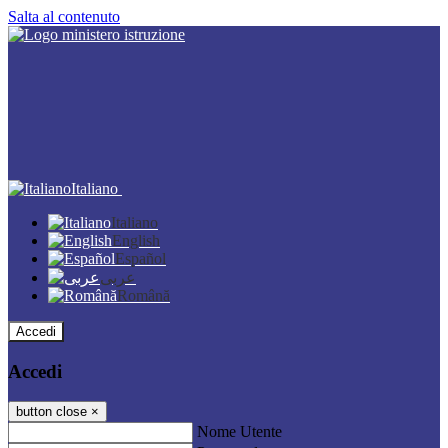
Salta al contenuto
Italiano
Italiano
English
Español
عربى
Română
Accedi
Accedi
button close
×
Nome Utente