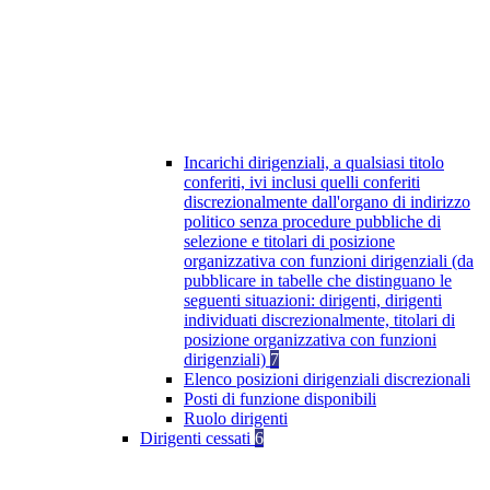
Incarichi dirigenziali, a qualsiasi titolo
conferiti, ivi inclusi quelli conferiti
discrezionalmente dall'organo di indirizzo
politico senza procedure pubbliche di
selezione e titolari di posizione
organizzativa con funzioni dirigenziali (da
pubblicare in tabelle che distinguano le
seguenti situazioni: dirigenti, dirigenti
individuati discrezionalmente, titolari di
posizione organizzativa con funzioni
dirigenziali)
7
Elenco posizioni dirigenziali discrezionali
Posti di funzione disponibili
Ruolo dirigenti
Dirigenti cessati
6