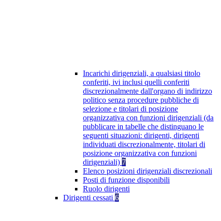
Incarichi dirigenziali, a qualsiasi titolo
conferiti, ivi inclusi quelli conferiti
discrezionalmente dall'organo di indirizzo
politico senza procedure pubbliche di
selezione e titolari di posizione
organizzativa con funzioni dirigenziali (da
pubblicare in tabelle che distinguano le
seguenti situazioni: dirigenti, dirigenti
individuati discrezionalmente, titolari di
posizione organizzativa con funzioni
dirigenziali)
7
Elenco posizioni dirigenziali discrezionali
Posti di funzione disponibili
Ruolo dirigenti
Dirigenti cessati
6