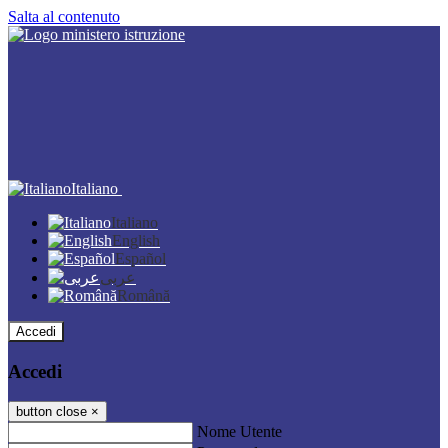
Salta al contenuto
Italiano
Italiano
English
Español
عربى
Română
Accedi
Accedi
button close
×
Nome Utente