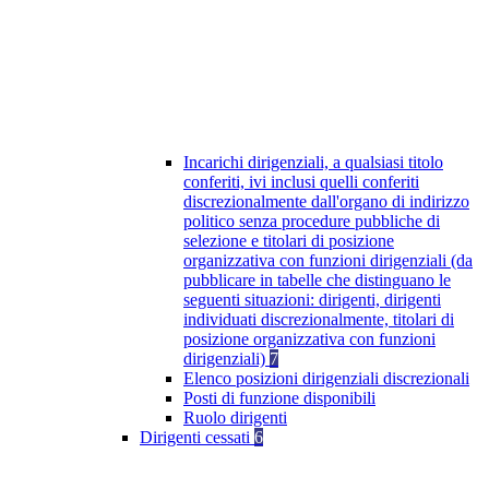
Incarichi dirigenziali, a qualsiasi titolo
conferiti, ivi inclusi quelli conferiti
discrezionalmente dall'organo di indirizzo
politico senza procedure pubbliche di
selezione e titolari di posizione
organizzativa con funzioni dirigenziali (da
pubblicare in tabelle che distinguano le
seguenti situazioni: dirigenti, dirigenti
individuati discrezionalmente, titolari di
posizione organizzativa con funzioni
dirigenziali)
7
Elenco posizioni dirigenziali discrezionali
Posti di funzione disponibili
Ruolo dirigenti
Dirigenti cessati
6