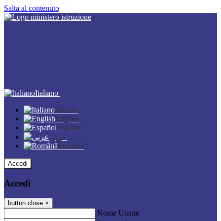
Salta al contenuto
Italiano
Italiano
English
Español
عربى
Română
Accedi
Accedi
button close
×
Nome Utente