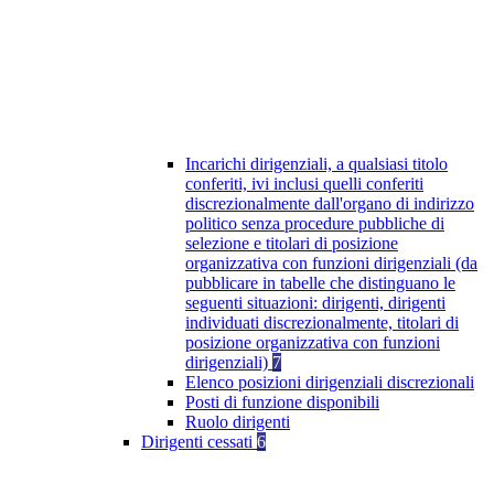
Incarichi dirigenziali, a qualsiasi titolo
conferiti, ivi inclusi quelli conferiti
discrezionalmente dall'organo di indirizzo
politico senza procedure pubbliche di
selezione e titolari di posizione
organizzativa con funzioni dirigenziali (da
pubblicare in tabelle che distinguano le
seguenti situazioni: dirigenti, dirigenti
individuati discrezionalmente, titolari di
posizione organizzativa con funzioni
dirigenziali)
7
Elenco posizioni dirigenziali discrezionali
Posti di funzione disponibili
Ruolo dirigenti
Dirigenti cessati
6