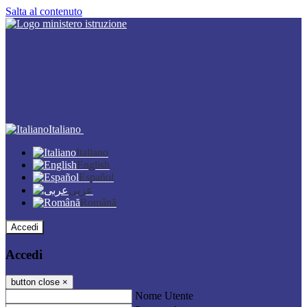
Salta al contenuto
Italiano
Italiano
English
Español
عربى
Română
Accedi
Accedi
button close
×
Nome Utente