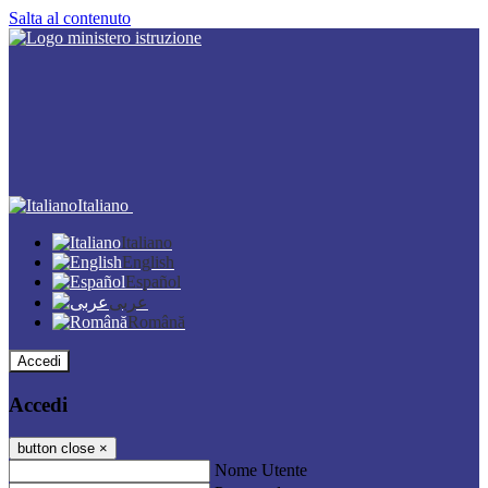
Salta al contenuto
Italiano
Italiano
English
Español
عربى
Română
Accedi
Accedi
button close
×
Nome Utente