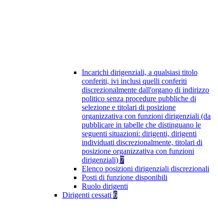
Incarichi dirigenziali, a qualsiasi titolo
conferiti, ivi inclusi quelli conferiti
discrezionalmente dall'organo di indirizzo
politico senza procedure pubbliche di
selezione e titolari di posizione
organizzativa con funzioni dirigenziali (da
pubblicare in tabelle che distinguano le
seguenti situazioni: dirigenti, dirigenti
individuati discrezionalmente, titolari di
posizione organizzativa con funzioni
dirigenziali)
7
Elenco posizioni dirigenziali discrezionali
Posti di funzione disponibili
Ruolo dirigenti
Dirigenti cessati
6