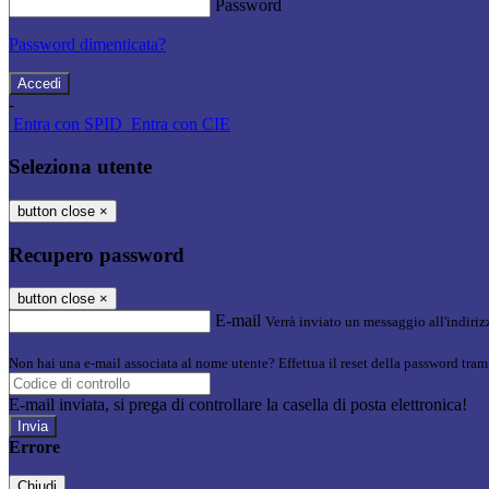
Password
Password dimenticata?
-
Entra con SPID
Entra con CIE
Seleziona utente
button close
×
Recupero password
button close
×
E-mail
Verrà inviato un messaggio all'indirizz
Non hai una e-mail associata al nome utente? Effettua il reset della password tram
E-mail inviata, si prega di controllare la casella di posta elettronica!
Errore
Chiudi