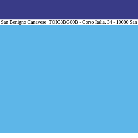
San Benigno Canavese
TOIC8BG00B - Corso Italia, 34 - 10080 Sa