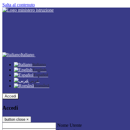
Salta al contenuto
Italiano
Italiano
English
Español
عربى
Română
Accedi
Accedi
button close
×
Nome Utente