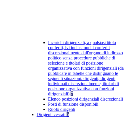
Incarichi dirigenziali, a qualsiasi titolo
conferiti, ivi inclusi quelli conferiti
discrezionalmente dall'organo di indirizzo
politico senza procedure pubbliche di
selezione e titolari di posizione
organizzativa con funzioni dirigenziali (da
pubblicare in tabelle che distinguano le
seguenti situazioni: dirigenti, dirigenti
individuati discrezionalmente, titolari di
posizione organizzativa con funzioni
dirigenziali)
7
Elenco posizioni dirigenziali discrezionali
Posti di funzione disponibili
Ruolo dirigenti
Dirigenti cessati
6