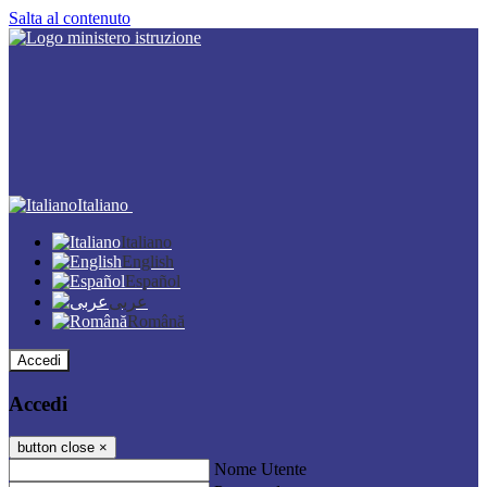
Salta al contenuto
Italiano
Italiano
English
Español
عربى
Română
Accedi
Accedi
button close
×
Nome Utente