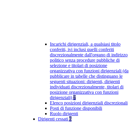
Incarichi dirigenziali, a qualsiasi titolo
conferiti, ivi inclusi quelli conferiti
discrezionalmente dall'organo di indirizzo
politico senza procedure pubbliche di
selezione e titolari di posizione
organizzativa con funzioni dirigenziali (da
pubblicare in tabelle che distinguano le
seguenti situazioni: dirigenti, dirigenti
individuati discrezionalmente, titolari di
posizione organizzativa con funzioni
dirigenziali)
7
Elenco posizioni dirigenziali discrezionali
Posti di funzione disponibili
Ruolo dirigenti
Dirigenti cessati
6