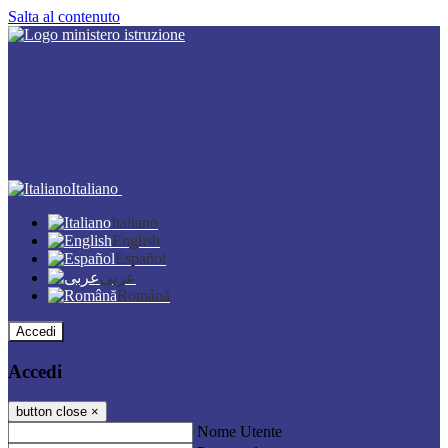
Salta al contenuto
Italiano
Italiano
English
Español
عربى
Română
Accedi
Accedi
button close
×
Nome Utente