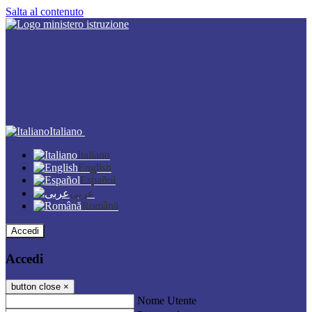
Salta al contenuto
Italiano
Italiano
English
Español
عربى
Română
Accedi
Accedi
button close
×
Nome Utente