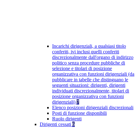
Incarichi dirigenziali, a qualsiasi titolo
conferiti, ivi inclusi quelli conferiti
discrezionalmente dall'organo di indirizzo
politico senza procedure pubbliche di
selezione e titolari di posizione
organizzativa con funzioni dirigenziali (da
pubblicare in tabelle che distinguano le
seguenti situazioni: dirigenti, dirigenti
individuati discrezionalmente, titolari di
posizione organizzativa con funzioni
dirigenziali)
7
Elenco posizioni dirigenziali discrezionali
Posti di funzione disponibili
Ruolo dirigenti
Dirigenti cessati
6