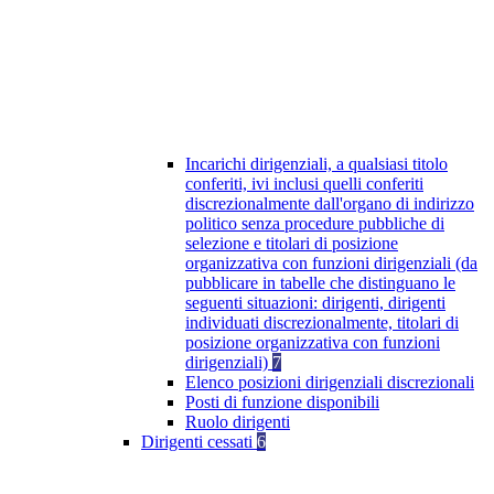
Incarichi dirigenziali, a qualsiasi titolo
conferiti, ivi inclusi quelli conferiti
discrezionalmente dall'organo di indirizzo
politico senza procedure pubbliche di
selezione e titolari di posizione
organizzativa con funzioni dirigenziali (da
pubblicare in tabelle che distinguano le
seguenti situazioni: dirigenti, dirigenti
individuati discrezionalmente, titolari di
posizione organizzativa con funzioni
dirigenziali)
7
Elenco posizioni dirigenziali discrezionali
Posti di funzione disponibili
Ruolo dirigenti
Dirigenti cessati
6