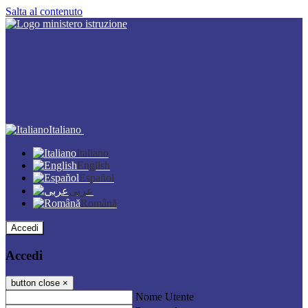
Salta al contenuto
Italiano
Italiano
English
Español
عربى
Română
Accedi
Accedi
button close
×
Nome Utente