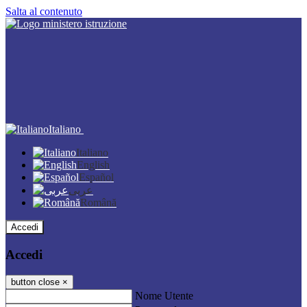
Salta al contenuto
Italiano
Italiano
English
Español
عربى
Română
Accedi
Accedi
button close
×
Nome Utente