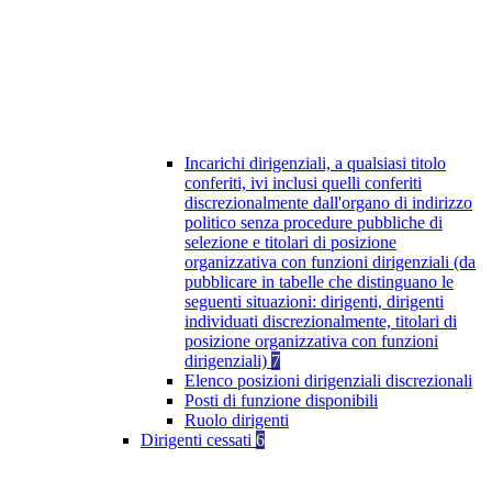
Incarichi dirigenziali, a qualsiasi titolo
conferiti, ivi inclusi quelli conferiti
discrezionalmente dall'organo di indirizzo
politico senza procedure pubbliche di
selezione e titolari di posizione
organizzativa con funzioni dirigenziali (da
pubblicare in tabelle che distinguano le
seguenti situazioni: dirigenti, dirigenti
individuati discrezionalmente, titolari di
posizione organizzativa con funzioni
dirigenziali)
7
Elenco posizioni dirigenziali discrezionali
Posti di funzione disponibili
Ruolo dirigenti
Dirigenti cessati
6