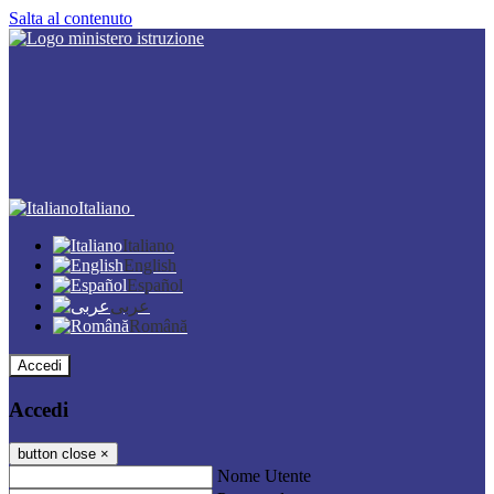
Salta al contenuto
Italiano
Italiano
English
Español
عربى
Română
Accedi
Accedi
button close
×
Nome Utente