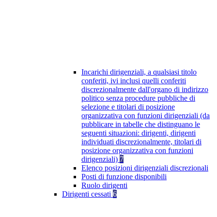
Incarichi dirigenziali, a qualsiasi titolo
conferiti, ivi inclusi quelli conferiti
discrezionalmente dall'organo di indirizzo
politico senza procedure pubbliche di
selezione e titolari di posizione
organizzativa con funzioni dirigenziali (da
pubblicare in tabelle che distinguano le
seguenti situazioni: dirigenti, dirigenti
individuati discrezionalmente, titolari di
posizione organizzativa con funzioni
dirigenziali)
7
Elenco posizioni dirigenziali discrezionali
Posti di funzione disponibili
Ruolo dirigenti
Dirigenti cessati
6