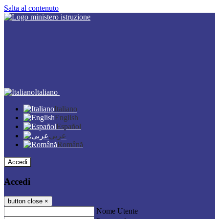
Salta al contenuto
Italiano
Italiano
English
Español
عربى
Română
Accedi
Accedi
button close
×
Nome Utente