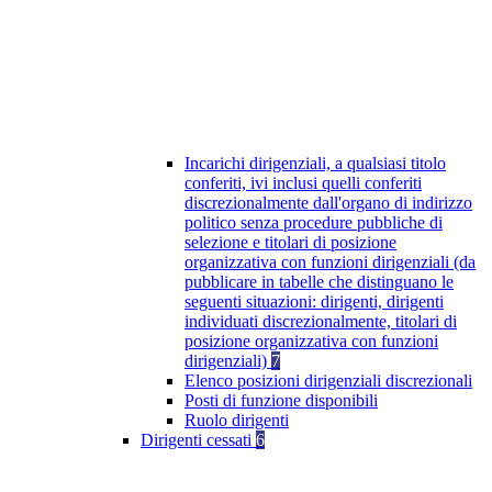
Incarichi dirigenziali, a qualsiasi titolo
conferiti, ivi inclusi quelli conferiti
discrezionalmente dall'organo di indirizzo
politico senza procedure pubbliche di
selezione e titolari di posizione
organizzativa con funzioni dirigenziali (da
pubblicare in tabelle che distinguano le
seguenti situazioni: dirigenti, dirigenti
individuati discrezionalmente, titolari di
posizione organizzativa con funzioni
dirigenziali)
7
Elenco posizioni dirigenziali discrezionali
Posti di funzione disponibili
Ruolo dirigenti
Dirigenti cessati
6