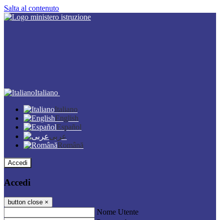
Salta al contenuto
Italiano
Italiano
English
Español
عربى
Română
Accedi
Accedi
button close
×
Nome Utente