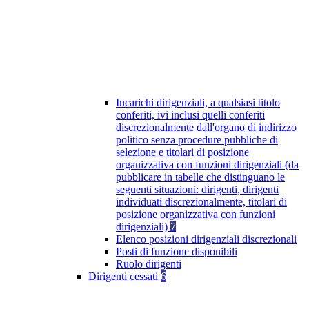
Incarichi dirigenziali, a qualsiasi titolo
conferiti, ivi inclusi quelli conferiti
discrezionalmente dall'organo di indirizzo
politico senza procedure pubbliche di
selezione e titolari di posizione
organizzativa con funzioni dirigenziali (da
pubblicare in tabelle che distinguano le
seguenti situazioni: dirigenti, dirigenti
individuati discrezionalmente, titolari di
posizione organizzativa con funzioni
dirigenziali)
7
Elenco posizioni dirigenziali discrezionali
Posti di funzione disponibili
Ruolo dirigenti
Dirigenti cessati
6