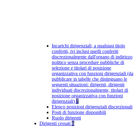
Incarichi dirigenziali, a qualsiasi titolo
conferiti, ivi inclusi quelli conferiti
discrezionalmente dall'organo di indirizzo
politico senza procedure pubbliche di
selezione e titolari di posizione
organizzativa con funzioni dirigenziali (da
pubblicare in tabelle che distinguano le
seguenti situazioni: dirigenti, dirigenti
individuati discrezionalmente, titolari di
posizione organizzativa con funzioni
dirigenziali)
7
Elenco posizioni dirigenziali discrezionali
Posti di funzione disponibili
Ruolo dirigenti
Dirigenti cessati
6