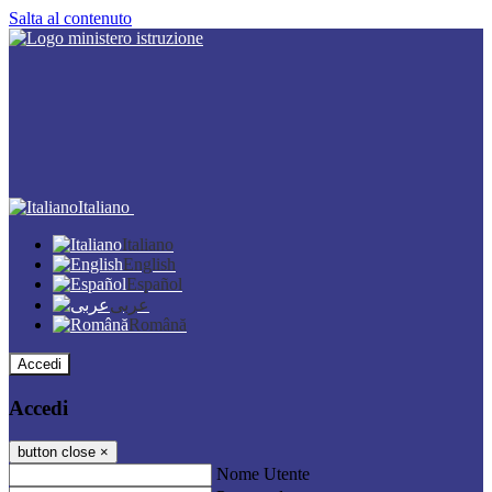
Salta al contenuto
Italiano
Italiano
English
Español
عربى
Română
Accedi
Accedi
button close
×
Nome Utente