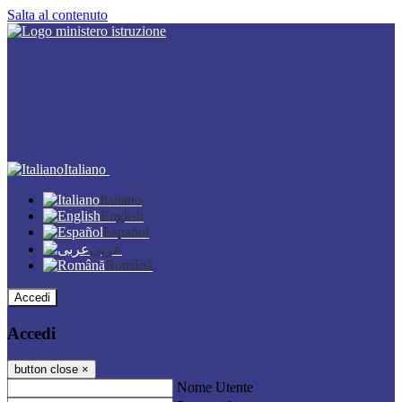
Salta al contenuto
Italiano
Italiano
English
Español
عربى
Română
Accedi
Accedi
button close
×
Nome Utente