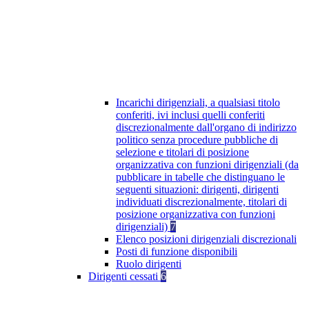
Incarichi dirigenziali, a qualsiasi titolo
conferiti, ivi inclusi quelli conferiti
discrezionalmente dall'organo di indirizzo
politico senza procedure pubbliche di
selezione e titolari di posizione
organizzativa con funzioni dirigenziali (da
pubblicare in tabelle che distinguano le
seguenti situazioni: dirigenti, dirigenti
individuati discrezionalmente, titolari di
posizione organizzativa con funzioni
dirigenziali)
7
Elenco posizioni dirigenziali discrezionali
Posti di funzione disponibili
Ruolo dirigenti
Dirigenti cessati
6