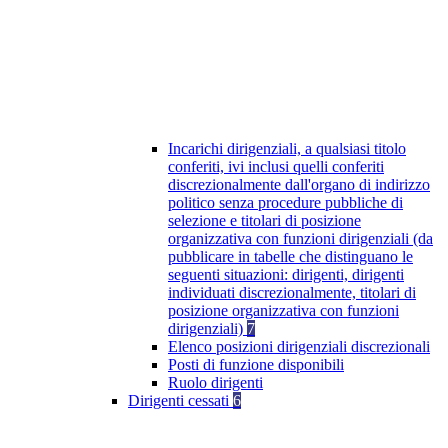
Incarichi dirigenziali, a qualsiasi titolo
conferiti, ivi inclusi quelli conferiti
discrezionalmente dall'organo di indirizzo
politico senza procedure pubbliche di
selezione e titolari di posizione
organizzativa con funzioni dirigenziali (da
pubblicare in tabelle che distinguano le
seguenti situazioni: dirigenti, dirigenti
individuati discrezionalmente, titolari di
posizione organizzativa con funzioni
dirigenziali)
7
Elenco posizioni dirigenziali discrezionali
Posti di funzione disponibili
Ruolo dirigenti
Dirigenti cessati
6