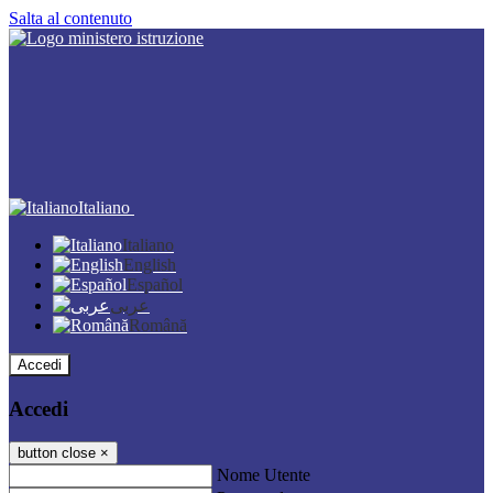
Salta al contenuto
Italiano
Italiano
English
Español
عربى
Română
Accedi
Accedi
button close
×
Nome Utente