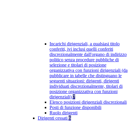
Incarichi dirigenziali, a qualsiasi titolo
conferiti, ivi inclusi quelli conferiti
discrezionalmente dall'organo di indirizzo
politico senza procedure pubbliche di
selezione e titolari di posizione
organizzativa con funzioni dirigenziali (da
pubblicare in tabelle che distinguano le
seguenti situazioni: dirigenti, dirigenti
individuati discrezionalmente, titolari di
posizione organizzativa con funzioni
dirigenziali)
7
Elenco posizioni dirigenziali discrezionali
Posti di funzione disponibili
Ruolo dirigenti
Dirigenti cessati
6