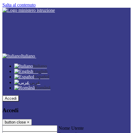
Salta al contenuto
Italiano
Italiano
English
Español
عربى
Română
Accedi
Accedi
button close
×
Nome Utente