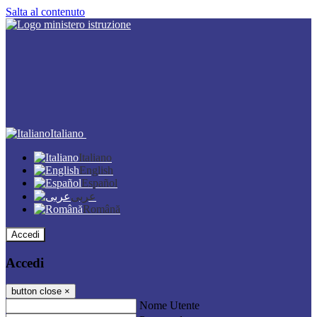
Salta al contenuto
Italiano
Italiano
English
Español
عربى
Română
Accedi
Accedi
button close
×
Nome Utente