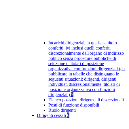
Incarichi dirigenziali, a qualsiasi titolo
conferiti, ivi inclusi quelli conferiti
discrezionalmente dall'organo di indirizzo
politico senza procedure pubbliche di
selezione e titolari di posizione
organizzativa con funzioni dirigenziali (da
pubblicare in tabelle che distinguano le
seguenti situazioni: dirigenti, dirigenti
individuati discrezionalmente, titolari di
posizione organizzativa con funzioni
dirigenziali)
7
Elenco posizioni dirigenziali discrezionali
Posti di funzione disponibili
Ruolo dirigenti
Dirigenti cessati
6