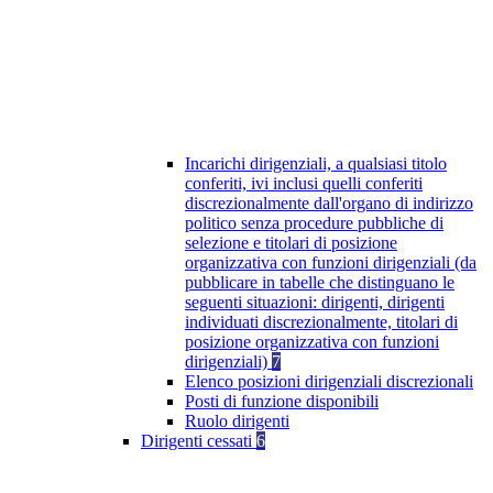
Incarichi dirigenziali, a qualsiasi titolo
conferiti, ivi inclusi quelli conferiti
discrezionalmente dall'organo di indirizzo
politico senza procedure pubbliche di
selezione e titolari di posizione
organizzativa con funzioni dirigenziali (da
pubblicare in tabelle che distinguano le
seguenti situazioni: dirigenti, dirigenti
individuati discrezionalmente, titolari di
posizione organizzativa con funzioni
dirigenziali)
7
Elenco posizioni dirigenziali discrezionali
Posti di funzione disponibili
Ruolo dirigenti
Dirigenti cessati
6