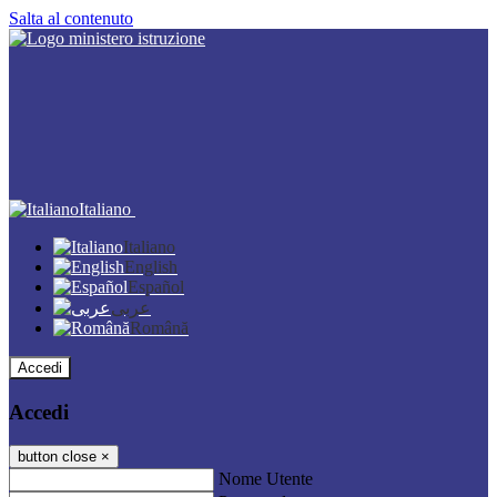
Salta al contenuto
Italiano
Italiano
English
Español
عربى
Română
Accedi
Accedi
button close
×
Nome Utente