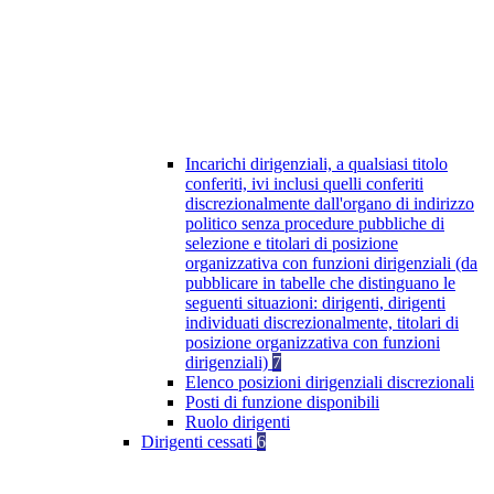
Incarichi dirigenziali, a qualsiasi titolo
conferiti, ivi inclusi quelli conferiti
discrezionalmente dall'organo di indirizzo
politico senza procedure pubbliche di
selezione e titolari di posizione
organizzativa con funzioni dirigenziali (da
pubblicare in tabelle che distinguano le
seguenti situazioni: dirigenti, dirigenti
individuati discrezionalmente, titolari di
posizione organizzativa con funzioni
dirigenziali)
7
Elenco posizioni dirigenziali discrezionali
Posti di funzione disponibili
Ruolo dirigenti
Dirigenti cessati
6