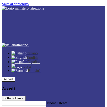
Salta al contenuto
Italiano
Italiano
English
Español
عربى
Română
Accedi
Accedi
button close
×
Nome Utente