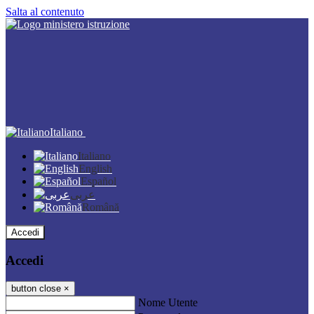
Salta al contenuto
Italiano
Italiano
English
Español
عربى
Română
Accedi
Accedi
button close
×
Nome Utente