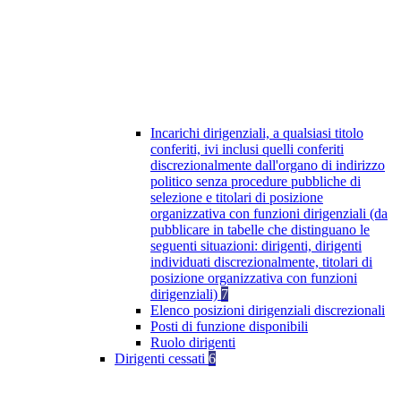
Incarichi dirigenziali, a qualsiasi titolo
conferiti, ivi inclusi quelli conferiti
discrezionalmente dall'organo di indirizzo
politico senza procedure pubbliche di
selezione e titolari di posizione
organizzativa con funzioni dirigenziali (da
pubblicare in tabelle che distinguano le
seguenti situazioni: dirigenti, dirigenti
individuati discrezionalmente, titolari di
posizione organizzativa con funzioni
dirigenziali)
7
Elenco posizioni dirigenziali discrezionali
Posti di funzione disponibili
Ruolo dirigenti
Dirigenti cessati
6