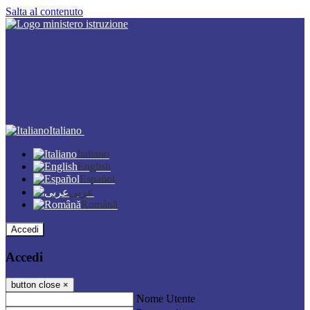
Salta al contenuto
Italiano
Italiano
English
Español
عربى
Română
Accedi
Accedi
button close
×
Nome Utente