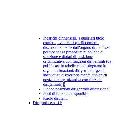
Incarichi dirigenziali, a qualsiasi titolo
conferiti, ivi inclusi quelli conferiti
discrezionalmente dall'organo di indirizzo
politico senza procedure pubbliche di
selezione e titolari di posizione
organizzativa con funzioni dirigenziali (da
pubblicare in tabelle che distinguano le
seguenti situazioni: dirigenti, dirigenti
individuati discrezionalmente, titolari di
posizione organizzativa con funzioni
dirigenziali)
7
Elenco posizioni dirigenziali discrezionali
Posti di funzione disponibili
Ruolo dirigenti
Dirigenti cessati
6