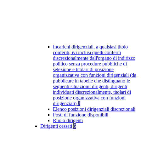
Incarichi dirigenziali, a qualsiasi titolo
conferiti, ivi inclusi quelli conferiti
discrezionalmente dall'organo di indirizzo
politico senza procedure pubbliche di
selezione e titolari di posizione
organizzativa con funzioni dirigenziali (da
pubblicare in tabelle che distinguano le
seguenti situazioni: dirigenti, dirigenti
individuati discrezionalmente, titolari di
posizione organizzativa con funzioni
dirigenziali)
7
Elenco posizioni dirigenziali discrezionali
Posti di funzione disponibili
Ruolo dirigenti
Dirigenti cessati
6