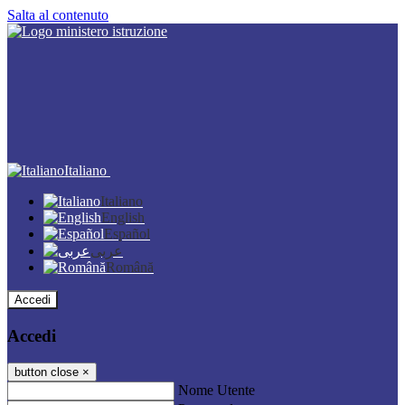
Salta al contenuto
Italiano
Italiano
English
Español
عربى
Română
Accedi
Accedi
button close
×
Nome Utente